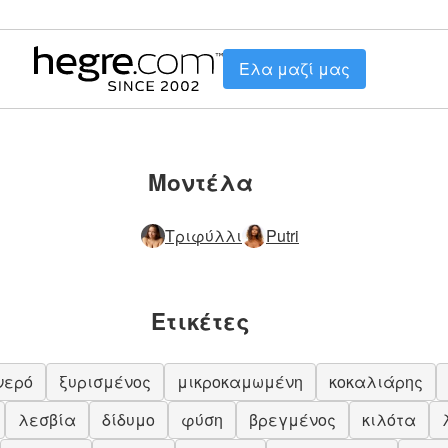
Ελα μαζί μας
Μοντέλα
Τριφύλλι
Putri
Ετικέτες
νερό
ξυρισμένος
μικροκαμωμένη
κοκαλιάρης
λεσβία
δίδυμο
φύση
βρεγμένος
κιλότα