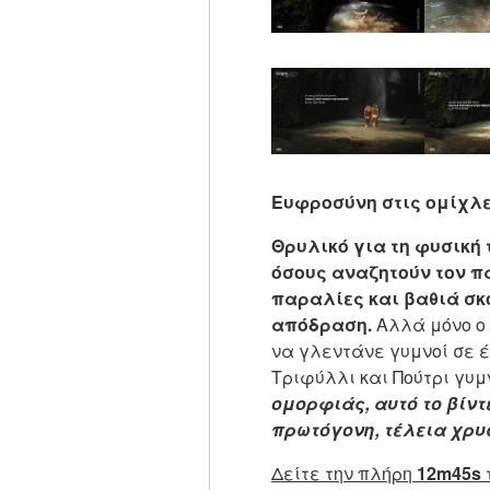
Ευφροσύνη στις ομίχλε
Θρυλικό για τη φυσική 
όσους αναζητούν τον π
παραλίες και βαθιά σκο
απόδραση.
Αλλά μόνο ο P
να γλεντάνε γυμνοί σε έ
Τριφύλλι και Πούτρι γυ
ομορφιάς, αυτό το βίντ
πρωτόγονη, τέλεια χρυσ
Δείτε την πλήρη
12m45s