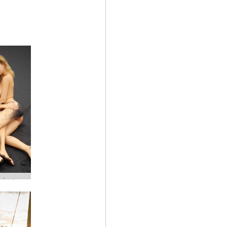
Τριφύλλι και Ναταλία Μαύρη παραλία Μπαλί