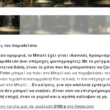
ς του παραδείσου
του ομορφιά, το Μπαλί έχει γίνει ιδανικός προορισ
αράδεισο (και υπέροχες φωτογραφίες). Με το μείγμα
τεινά δάση, είναι το μόνο που θα μπορούσατε να ζητ
etter μπορεί να πάει στο Μπαλί και να πυροβολήσει τον C
ναν τεράστιο καταρράκτη! Και τελικά, τι πιο υπέροχο α
μνοί στο Μπαλί…
Εν ολίγοις, για την απόλυτη εμπειρί
εο δεν μπορεί να νικήσει. Είναι σαν να επιστρέφουμε
ή εποχή, όταν το γυμνό και η αγάπη κάλυψαν τη γη.
την ταινία μας σε ανάλυση
2160 p
στο Hegre.com