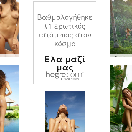
Βαθμολογήθηκε
#1 ερωτικός
ιστότοπος στον
κόσμο
Ελα μαζί
Τριφύλλι και Ναταλία Γυμνό στο Μπαλί
μας