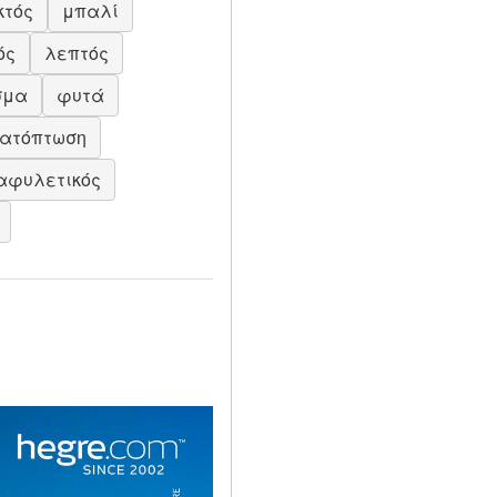
κτός
μπαλί
ός
λεπτός
σμα
φυτά
ατόπτωση
αφυλετικός