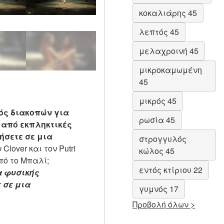
κοκαλιάρης 45
λεπτός 45
μελαχροινή 45
μικροκαμωμένη
45
μικρός 45
μός διακοπών για
ρωσία 45
 από εκπληκτικές
ήσετε σε μια
στρογγυλός
lover και τον Putri
κώλος 45
πό το Μπαλί;
εντός κτίριου 22
α φυσικής
 σε μια
γυμνός 17
Προβολή όλων >