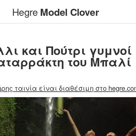
Hegre
Model Clover
λι και Πούτρι γυμνοί
αταρράκτη του Μπαλί
ρης ταινία είναι διαθέσιμη στο hegre.c