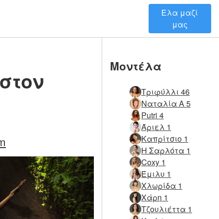
Ελα μαζί
μας
Μοντέλα
 στον
Τριφύλλι 46
Ναταλία Α 5
Putri 4
Άριελ 1
Καπρίτσιο 1
om
Η Σαρλότα 1
Coxy 1
Έμιλυ 1
Χλωρίδα 1
Χάρη 1
Τζουλιέττα 1