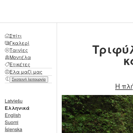
Σπίτι
Γκαλερί
Τριφύλ
Ταινίες
κ
Μοντέλα
Ετικέτες
Ελα μαζί μας
Σκοτεινή λειτουργία
Η πλή
Latviešu
Ελληνικά
English
Suomi
Íslenska