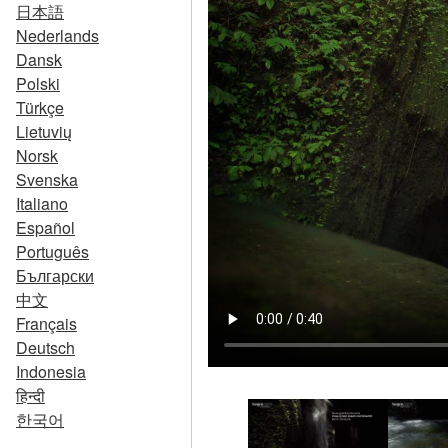
日本語
Nederlands
Dansk
Polski
Türkçe
Lietuvių
Norsk
Svenska
Italiano
Español
Português
Български
中文
Français
Deutsch
Indonesia
हिन्दी
한국어