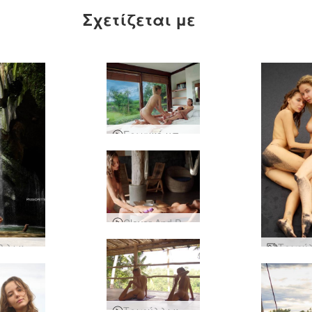
Σχετίζεται με
Ερωτικό μπαλινέζικο μασάζ
Clover And Putri Wet Surprise
Τριφύλλι και καταρράκτης Putri Bali
Τριφύλλι και Ναταλία Μια γυμνή γιόγκα στο Μπαλί