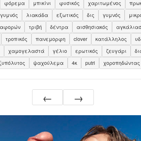
φόρεμα
μπικίνι
φυσικός
χαριτωμένος
πρω
γυμνός
λιακάδα
εξωτικός
δις
γυμνός
μικρ
αφορών
τριβή
δέντρα
αισθησιακός
αγκάλια
τροπικός
πανεμορφη
clover
κατάλληλος
υδ
χαμογελαστά
γέλιο
ερωτικός
ζευγάρι
δι
ξυπόλυτος
ψαχούλεμα
4κ
putri
χοροπηδώντας
←
→