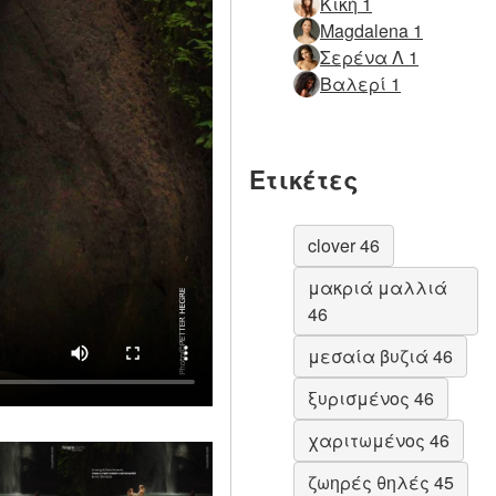
Κική 1
Magdalena 1
Σερένα Λ 1
Βαλερί 1
Ετικέτες
clover 46
μακριά μαλλιά
46
μεσαία βυζιά 46
ξυρισμένος 46
χαριτωμένος 46
ζωηρές θηλές 45