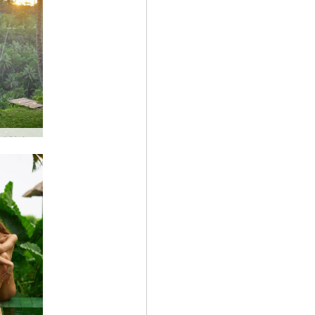
Κούνια τριφυλλιού Ubud Bali