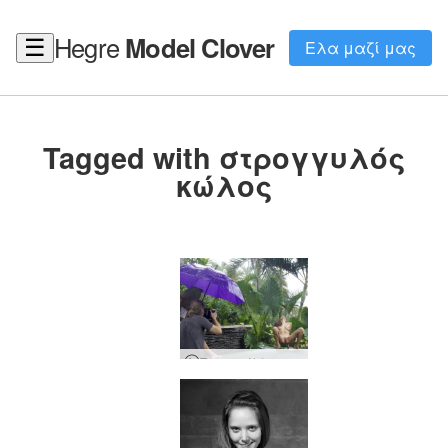
Hegre
Model Clover
☰
Ελα μαζί μας
Tagged with στρογγυλός
κώλος
Το τριφύλλι συνελήφθη στο Μπαλί