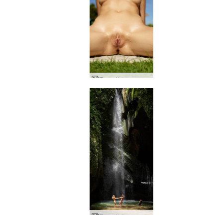
Τριφύλλι γυμνή τέχνη πισίνας
Τριφύλλι και καταρράκτης Putri Bali