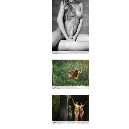
Τέχνη πορνό τριφύλλι
Τριφύλλι που ταλαντεύεται στο Μπαλί
Τριφύλλι και Πούτρι γυμνοί στον καταρράκτη του Μπαλί