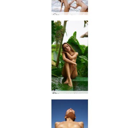
Το τριφύλλι και η Ναταλία βλαστός στο Μπαλί της Μαύρης Παραλίας
Τριφύλλι Μπαλί βροχή