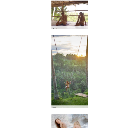
Τριφύλλι και Ναταλία Μια γυμνή γιόγκα στο Μπαλί
Κούνια τριφυλλιού Ubud Bali