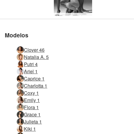
El mundo de los sueños de Hegre
Modelos
Clover 46
Natalia A. 5
Putri 4
Ariel 1
Caprice 1
Charlotta 1
Coxy 1
Emily 1
Flora 1
Grace 1
Julieta 1
Kiki 1