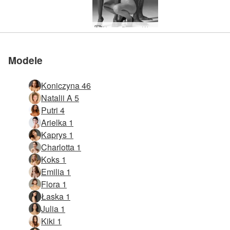
Hegre Dream World
Modele
Koniczyna 46
Natalii A 5
Putri 4
Arielka 1
Kaprys 1
Charlotta 1
Koks 1
Emilia 1
Flora 1
Łaska 1
Julia 1
Kiki 1