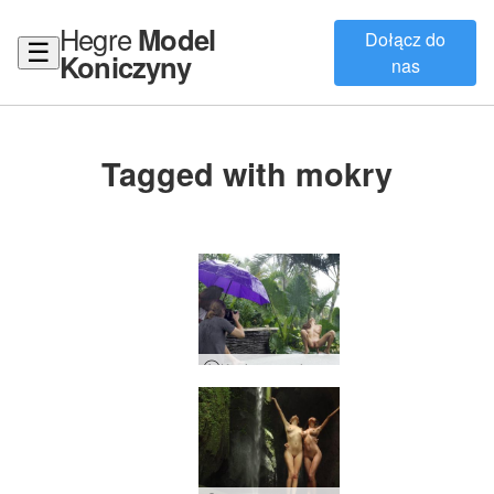
Hegre
Model
Dołącz do
☰
Koniczyny
nas
Tagged with mokry
Koniczyna schwytana na Bali