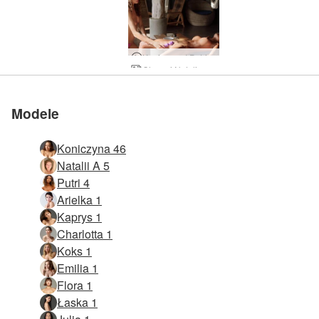
Koniczyna I Putri Mokra Niespodzianka
Clover i Natalia Czarna plaża Bali
Rosyjska kąpiel koniczyny
Koniczynka pyszna
Modele
Koniczyna 46
Natalii A 5
Putri 4
Arielka 1
Kaprys 1
Charlotta 1
Koks 1
Emilia 1
Flora 1
Łaska 1