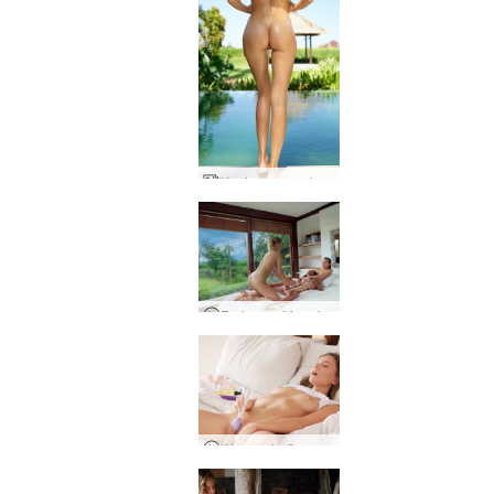
Koniczyna nagi model
Erotyczny Masaż Balijski
Wyzwanie Crazy Climax Clover