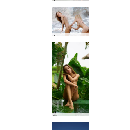
Koniczyna i Putri Naga W Wodospadzie Bali
Koniczyna I Natalia Strzelać z Czarnej Plaży Bali
Koniczynowy deszcz na Bali